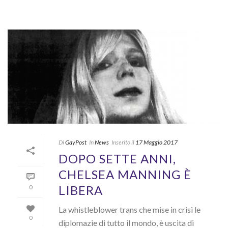
Di
GayPost
In
News
Inserito il
17 Maggio 2017
DOPO SETTE ANNI,
CHELSEA MANNING È
LIBERA
0
La whistleblower trans che mise in crisi le
0
diplomazie di tutto il mondo, è uscita di