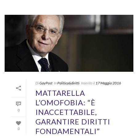
Di
GayPost
In
Politica&diritti
Inserito il
17 Maggio 2016
MATTARELLA
L’OMOFOBIA: “È
INACCETTABILE,
0
GARANTIRE DIRITTI
FONDAMENTALI”
0