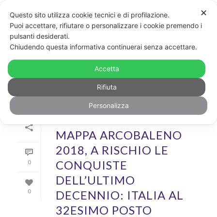
✕
Questo sito utilizza cookie tecnici e di profilazione.
Puoi accettare, rifiutare o personalizzare i cookie premendo i
pulsanti desiderati.
ARCHIVIO
Chiudendo questa informativa continuerai senza accettare.
Archivi Tag per: "idahot"
Accetta
Rifiuta
Personalizza
Di
GayPost
In
Politica&diritti
Inserito il
16 Maggio 2018
MAPPA ARCOBALENO
2018, A RISCHIO LE
CONQUISTE
0
DELL’ULTIMO
DECENNIO: ITALIA AL
0
32ESIMO POSTO