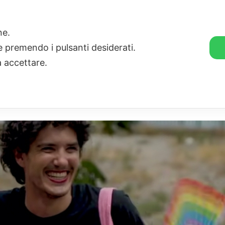
🛒 GENDER SHOP
STORIE
one.
ie premendo i pulsanti desiderati.
a accettare.