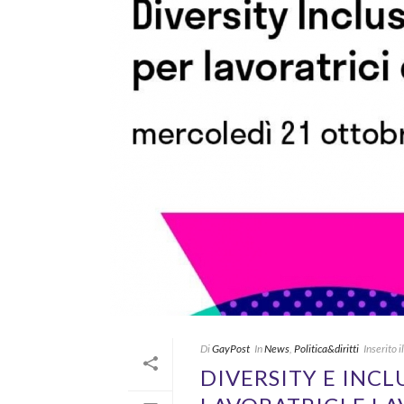
Di
GayPost
In
News
,
Politica&diritti
Inserito il
DIVERSITY E INCL