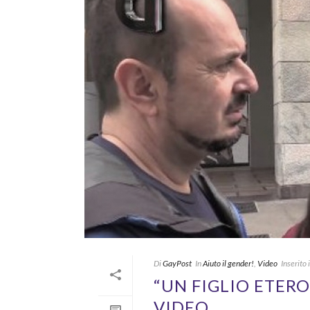
Di
GayPost
In
Aiuto il gender!
,
Video
Inserito i
“UN FIGLIO ETERO?
VIDEO