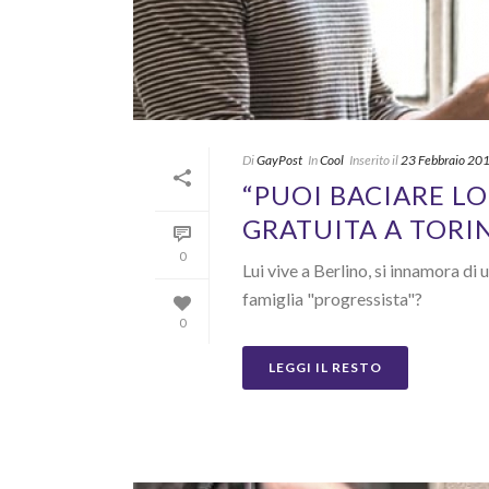
Di
GayPost
In
Cool
Inserito il
23 Febbraio 20
“PUOI BACIARE L
GRATUITA A TORI
0
Lui vive a Berlino, si innamora di
famiglia "progressista"?
0
LEGGI IL RESTO