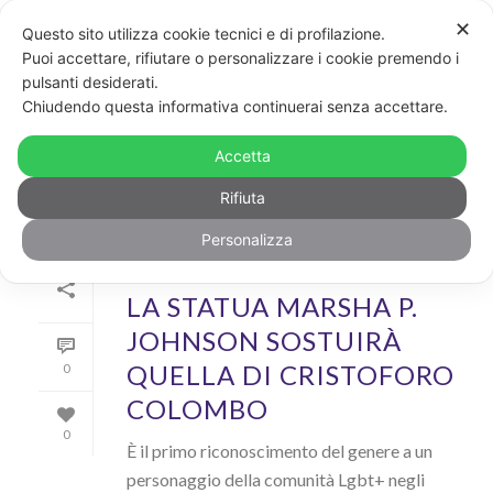
✕
Questo sito utilizza cookie tecnici e di profilazione.
Puoi accettare, rifiutare o personalizzare i cookie premendo i
pulsanti desiderati.
ARCHIVIO
Chiudendo questa informativa continuerai senza accettare.
Archivi Tag per: "cristoforo colombo"
Accetta
Rifiuta
Personalizza
Di
GayPost
In
News
,
Rainbow
Inserito il
2 Settembre 2020
LA STATUA MARSHA P.
JOHNSON SOSTUIRÀ
QUELLA DI CRISTOFORO
0
COLOMBO
0
È il primo riconoscimento del genere a un
personaggio della comunità Lgbt+ negli