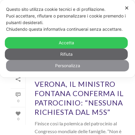
✕
Questo sito utilizza cookie tecnici e di profilazione.
Puoi accettare, rifiutare o personalizzare i cookie premendo i
pulsanti desiderati.
ARCHIVIO
Chiudendo questa informativa continuerai senza accettare.
Archivi Tag per: "Congresso mondiale delle famiglie"
Accetta
Rifiuta
Personalizza
Di
GayPost
In
News
Inserito il
20 Marzo 2019
VERONA, IL MINISTRO
FONTANA CONFERMA IL
PATROCINIO: “NESSUNA
0
RICHIESTA DAL M5S”
0
Finisce così la polemica del patrocinio al
Congresso mondiale delle famiglie. “Non è