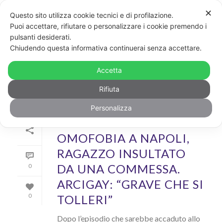
✕
Questo sito utilizza cookie tecnici e di profilazione.
Puoi accettare, rifiutare o personalizzare i cookie premendo i
pulsanti desiderati.
ARCHIVIO
Chiudendo questa informativa continuerai senza accettare.
Archivi Tag per: "Caffè Gambrinus"
Accetta
Rifiuta
Personalizza
Di
GayPost
In
News
Inserito il
30 Settembre 2019
OMOFOBIA A NAPOLI,
RAGAZZO INSULTATO
DA UNA COMMESSA.
0
ARCIGAY: “GRAVE CHE SI
TOLLERI”
0
Dopo l’episodio che sarebbe accaduto allo