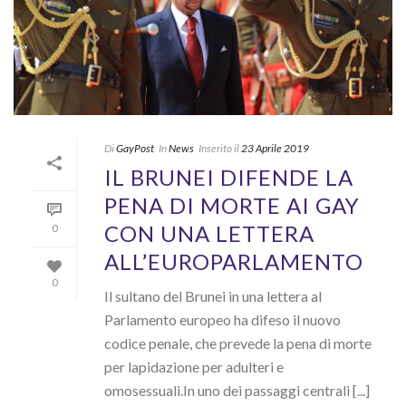
Di
GayPost
In
News
Inserito il
23 Aprile 2019
IL BRUNEI DIFENDE LA
PENA DI MORTE AI GAY
CON UNA LETTERA
0
ALL’EUROPARLAMENTO
0
Il sultano del Brunei in una lettera al
Parlamento europeo ha difeso il nuovo
codice penale, che prevede la pena di morte
per lapidazione per adulteri e
omosessuali.In uno dei passaggi centrali [...]