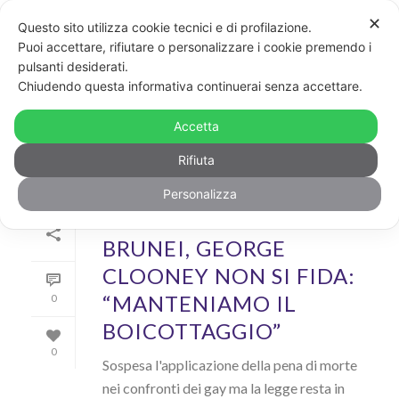
✕
Questo sito utilizza cookie tecnici e di profilazione.
Puoi accettare, rifiutare o personalizzare i cookie premendo i
pulsanti desiderati.
ARCHIVIO
Chiudendo questa informativa continuerai senza accettare.
Archivi Tag per: "brunei"
Accetta
Rifiuta
Personalizza
Di
GayPost
In
News
Inserito il
8 Maggio 2019
BRUNEI, GEORGE
CLOONEY NON SI FIDA:
“MANTENIAMO IL
0
BOICOTTAGGIO”
0
Sospesa l'applicazione della pena di morte
nei confronti dei gay ma la legge resta in