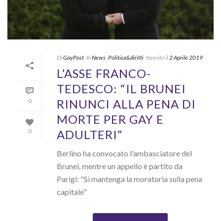
Di
GayPost
In
News
,
Politica&diritti
Inserito il
2 Aprile 2019
L’ASSE FRANCO-
TEDESCO: “IL BRUNEI
RINUNCI ALLA PENA DI
0
MORTE PER GAY E
ADULTERI”
0
Berlino ha convocato l'ambasciatore del
Brunei, mentre un appello è partito da
Parigi: "Si mantenga la moratoria sulla pena
capitale"