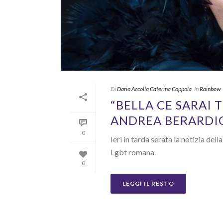
Di
Dario Accolla Caterina Coppola
In
Rainbow
“BELLA CE SARAI T
ANDREA BERARDIC
0
Ieri in tarda serata la notizia del
Lgbt romana.
0
LEGGI IL RESTO