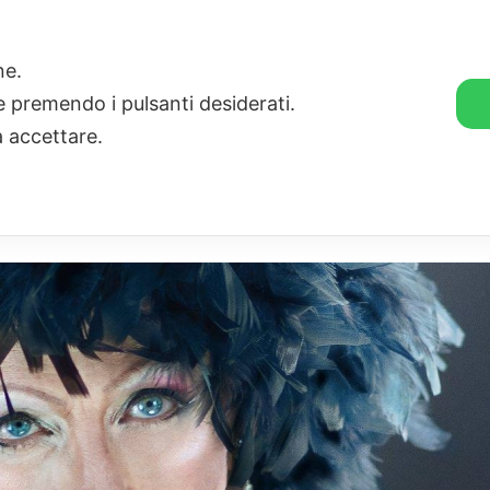
🛒 GENDER SHOP
STORIE
one.
ie premendo i pulsanti desiderati.
a accettare.