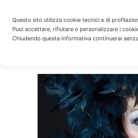
Questo sito utilizza cookie tecnici e di profilazi
Puoi accettare, rifiutare o personalizzare i cook
ARCHIVIO
Chiudendo questa informativa continuerai senz
Archivi Tag per: "andrea berardicurti"