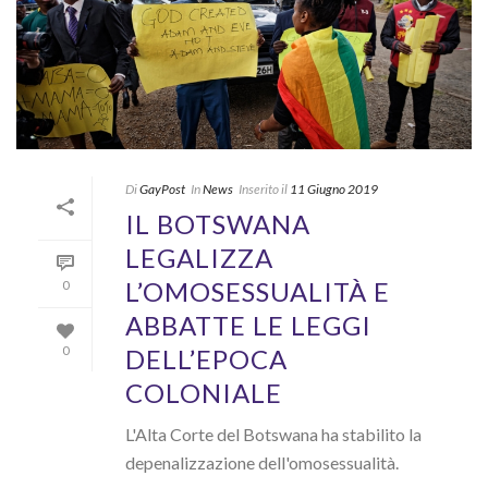
Di
GayPost
In
News
Inserito il
11 Giugno 2019
IL BOTSWANA
LEGALIZZA
L’OMOSESSUALITÀ E
0
ABBATTE LE LEGGI
DELL’EPOCA
0
COLONIALE
L'Alta Corte del Botswana ha stabilito la
depenalizzazione dell'omosessualità.