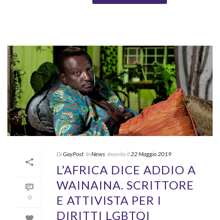
Di
GayPost
In
News
Inserito il
22 Maggio 2019
L’AFRICA DICE ADDIO A
WAINAINA. SCRITTORE
E ATTIVISTA PER I
0
DIRITTI LGBTQI