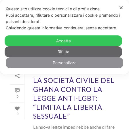
✕
Questo sito utilizza cookie tecnici e di profilazione.
Puoi accettare, rifiutare o personalizzare i cookie premendo i
pulsanti desiderati.
ARCHIVIO
Chiudendo questa informativa continuerai senza accettare.
Archivi Tag per: "Africa"
Accetta
Rifiuta
Personalizza
Di
GayPost
In
News
Inserito il
30 Luglio 2021
LA SOCIETÀ CIVILE DEL
GHANA CONTRO LA
LEGGE ANTI-LGBT:
0
“LIMITA LA LIBERTÀ
SESSUALE”
0
La nuova legge impedirebbe anche di fare