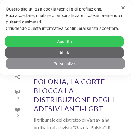
✕
Questo sito utilizza cookie tecnici e di profilazione.
Puoi accettare, rifiutare o personalizzare i cookie premendo i
pulsanti desiderati.
ARCHIVIO
Chiudendo questa informativa continuerai senza accettare.
Archivi Tag per: "Adesivi"
Accetta
Rifiuta
Personalizza
Di
GayPost
In
News
Inserito il
2 Agosto 2019
POLONIA, LA CORTE
BLOCCA LA
DISTRIBUZIONE DEGLI
0
ADESIVI ANTI-LGBT
0
Il tribunale del distretto di Varsavia ha
ordinato alla rivista “Gazeta Polska” di