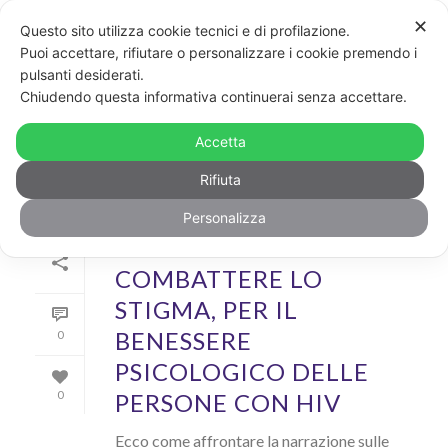
✕
Questo sito utilizza cookie tecnici e di profilazione.
Puoi accettare, rifiutare o personalizzare i cookie premendo i
pulsanti desiderati.
ARCHIVIO
Chiudendo questa informativa continuerai senza accettare.
Author Archive for: "Alessandro Loforte"
Accetta
Rifiuta
Personalizza
Di
Alessandro Loforte
In
News
Inserito il
1 Dicembre 2020
COMBATTERE LO
STIGMA, PER IL
BENESSERE
0
PSICOLOGICO DELLE
PERSONE CON HIV
0
Ecco come affrontare la narrazione sulle