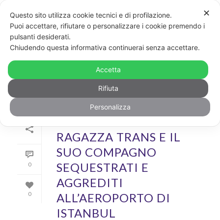
✕
Questo sito utilizza cookie tecnici e di profilazione.
Puoi accettare, rifiutare o personalizzare i cookie premendo i
pulsanti desiderati.
ARCHIVIO
Chiudendo questa informativa continuerai senza accettare.
Archivi Tag per: "violenz"
Accetta
Rifiuta
Personalizza
Di
GayPost
In
News
,
Video
Inserito il
29 Marzo 2018
RAGAZZA TRANS E IL
SUO COMPAGNO
SEQUESTRATI E
0
AGGREDITI
ALL’AEROPORTO DI
0
ISTANBUL