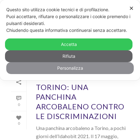
✕
Questo sito utilizza cookie tecnici e di profilazione.
Puoi accettare, rifiutare o personalizzare i cookie premendo i
pulsanti desiderati.
ARCHIVIO
Chiudendo questa informativa continuerai senza accettare.
Archivi Tag per: "ToHousing"
Accetta
Rifiuta
Personalizza
Di
GayPost
In
News
Inserito il
11 Maggio 2021
TORINO: UNA
PANCHINA
ARCOBALENO CONTRO
0
LE DISCRIMINAZIONI
0
Una panchina arcobaleno a Torino, a pochi
giorni dell’Idahobit 2021. Il 17 maggio,