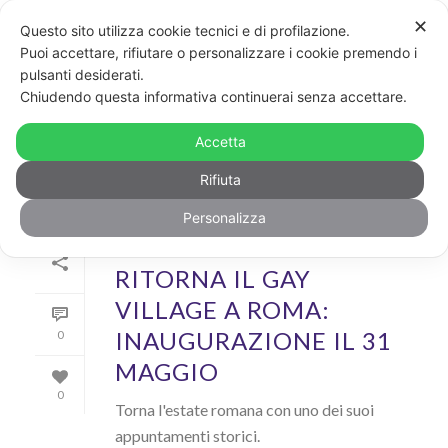
✕
Questo sito utilizza cookie tecnici e di profilazione.
Puoi accettare, rifiutare o personalizzare i cookie premendo i
pulsanti desiderati.
ARCHIVIO
Chiudendo questa informativa continuerai senza accettare.
Archivi Tag per: "testaccio"
Accetta
Rifiuta
Personalizza
Di
GayPost
In
Rainbow
Inserito il
29 Maggio 2018
RITORNA IL GAY
VILLAGE A ROMA:
INAUGURAZIONE IL 31
0
MAGGIO
0
Torna l'estate romana con uno dei suoi
appuntamenti storici.