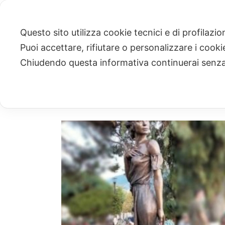
Questo sito utilizza cookie tecnici e di profilazi
Puoi accettare, rifiutare o personalizzare i cook
ARCHIVIO
Chiudendo questa informativa continuerai senz
Archivi Tag per: "spigolatrice di sapri"