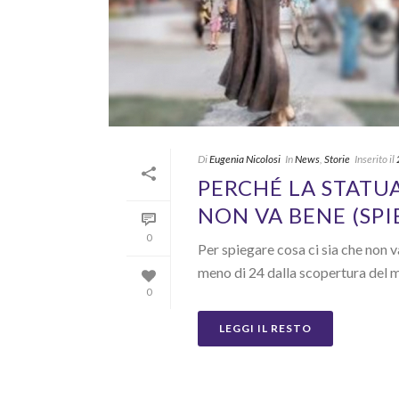
Di
Eugenia Nicolosi
In
News
,
Storie
Inserito il
PERCHÉ LA STATUA
NON VA BENE (SPI
0
Per spiegare cosa ci sia che non v
meno di 24 dalla scopertura del m
0
LEGGI IL RESTO