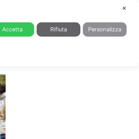
✕
COOL
GENDER
CHI SIAMO
Accetta
Rifiuta
Personalizza