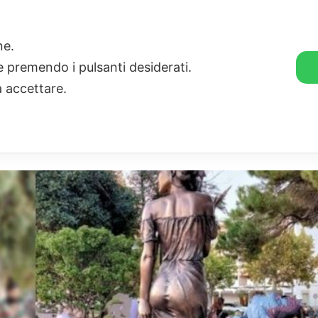
🛒 GENDER SHOP
STORIE
one.
ie premendo i pulsanti desiderati.
a accettare.