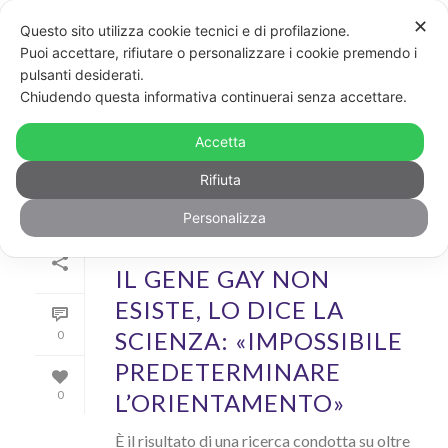
✕
Questo sito utilizza cookie tecnici e di profilazione.
Puoi accettare, rifiutare o personalizzare i cookie premendo i
pulsanti desiderati.
ARCHIVIO
Chiudendo questa informativa continuerai senza accettare.
Archivi Tag per: "science"
Accetta
Rifiuta
Personalizza
Di
GayPost
In
News
Inserito il
29 Agosto 2019
IL GENE GAY NON
ESISTE, LO DICE LA
SCIENZA: «IMPOSSIBILE
0
PREDETERMINARE
L’ORIENTAMENTO»
0
È il risultato di una ricerca condotta su oltre