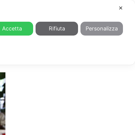
✕
COOL
GENDER
CHI SIAMO
Accetta
Rifiuta
Personalizza