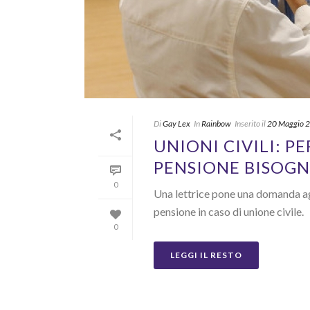
Di
Gay Lex
In
Rainbow
Inserito il
20 Maggio 
UNIONI CIVILI: P
PENSIONE BISOGN
0
Una lettrice pone una domanda agl
pensione in caso di unione civile.
0
LEGGI IL RESTO