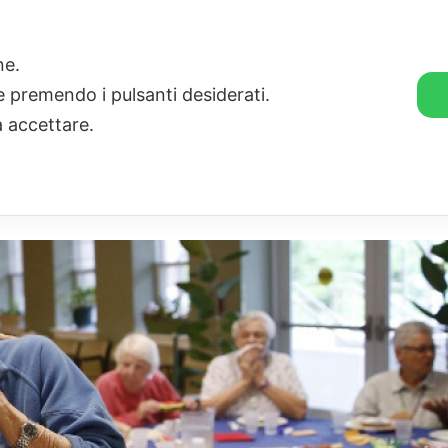
🛒 GENDER SHOP
STORIE
one.
ie premendo i pulsanti desiderati.
a accettare.