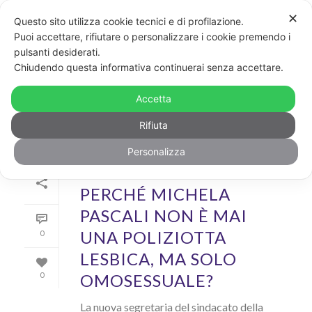
✕
Questo sito utilizza cookie tecnici e di profilazione.
Puoi accettare, rifiutare o personalizzare i cookie premendo i
pulsanti desiderati.
ARCHIVIO
Chiudendo questa informativa continuerai senza accettare.
Archivi Tag per: "michela pascali"
Accetta
Rifiuta
Personalizza
Di
Dario Accolla
In
Rainbow
Inserito il
13 Gennaio 2019
PERCHÉ MICHELA
PASCALI NON È MAI
UNA POLIZIOTTA
0
LESBICA, MA SOLO
OMOSESSUALE?
0
La nuova segretaria del sindacato della