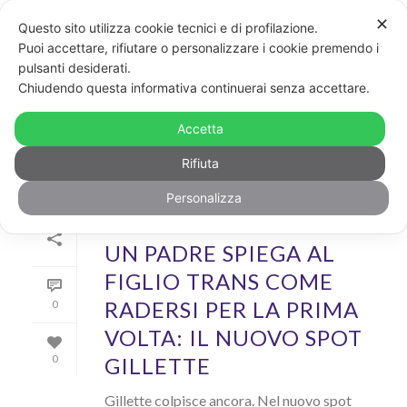
✕
Questo sito utilizza cookie tecnici e di profilazione.
Puoi accettare, rifiutare o personalizzare i cookie premendo i
pulsanti desiderati.
ARCHIVIO
Chiudendo questa informativa continuerai senza accettare.
Archivi Tag per: "Gillette"
Accetta
Rifiuta
Personalizza
Di
GayPost
In
News
,
Video
Inserito il
27 Maggio 2019
UN PADRE SPIEGA AL
FIGLIO TRANS COME
RADERSI PER LA PRIMA
0
VOLTA: IL NUOVO SPOT
GILLETTE
0
Gillette colpisce ancora. Nel nuovo spot