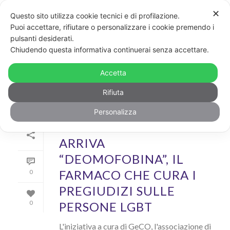
✕
Questo sito utilizza cookie tecnici e di profilazione.
Puoi accettare, rifiutare o personalizzare i cookie premendo i
pulsanti desiderati.
ARCHIVIO
Chiudendo questa informativa continuerai senza accettare.
Archivi Tag per: "geco"
Accetta
Rifiuta
Personalizza
Di
GayPost
In
Rainbow
Inserito il
23 Maggio 2018
ARRIVA
“DEOMOFOBINA”, IL
FARMACO CHE CURA I
0
PREGIUDIZI SULLE
PERSONE LGBT
0
L'iniziativa a cura di GeCO, l'associazione di