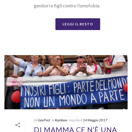
genitori e figli contro l'omofobia.
LEGGI IL RESTO
Di
GayPost
In
Rainbow
Inserito il
14 Maggio 2017
DI MAMMA CE N’È UNA