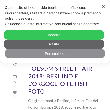
✕
Questo sito utilizza cookie tecnici e di profilazione.
Puoi accettare, rifiutare o personalizzare i cookie premendo i
pulsanti desiderati.
ARCHIVIO
Chiudendo questa informativa continuerai senza accettare.
Archivi Tag per: "folsom"
Accetta
Rifiuta
Personalizza
Di
GayPost
In
Foto
,
Rainbow
Inserito il
8 Settembre 2018
FOLSOM STREET FAIR
2018: BERLINO E
L’ORGOGLIO FETISH –
0
FOTO
1
Oggi e domani, a Berlino, la Street Fair del
Folsom Europe 2018: ecco le nostre foto