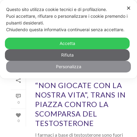
✕
Questo sito utilizza cookie tecnici e di profilazione.
Puoi accettare, rifiutare o personalizzare i cookie premendo i
pulsanti desiderati.
ARCHIVIO
Chiudendo questa informativa continuerai senza accettare.
Archivi Tag per: "farmaci"
Accetta
Rifiuta
Personalizza
Di
GayPost
In
News
Inserito il
11 Aprile 2019
“NON GIOCATE CON LA
NOSTRA VITA”, TRANS IN
PIAZZA CONTRO LA
0
SCOMPARSA DEL
TESTOSTERONE
0
I farmaci a base di testosterone sono fuori