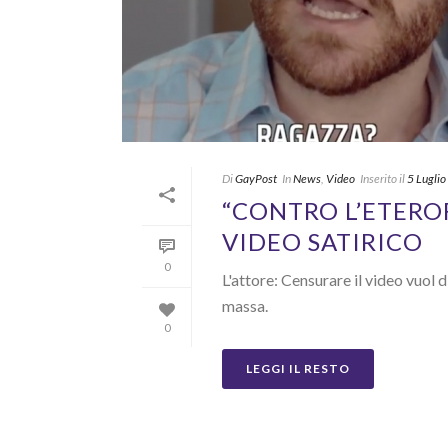
Di
GayPost
In
News
,
Video
Inserito il
5 Lugli
“CONTRO L’ETERO
VIDEO SATIRICO
0
L'attore: Censurare il video vuol 
massa.
0
LEGGI IL RESTO