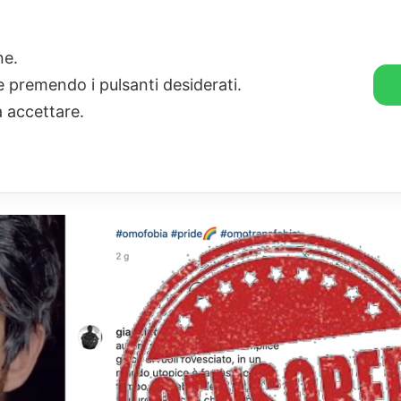
🛒 GENDER SHOP
STORIE
one.
ie premendo i pulsanti desiderati.
a accettare.