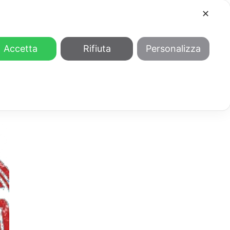
✕
COOL
GENDER
CHI SIAMO
Accetta
Rifiuta
Personalizza