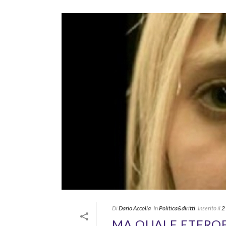
Di
Dario Accolla
In
Politica&diritti
Inserito il
2
MA QUALE ETEROF