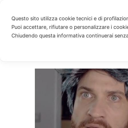
Questo sito utilizza cookie tecnici e di profilazi
Puoi accettare, rifiutare o personalizzare i cook
ARCHIVIO
Chiudendo questa informativa continuerai senz
Archivi Tag per: "eterofobia"