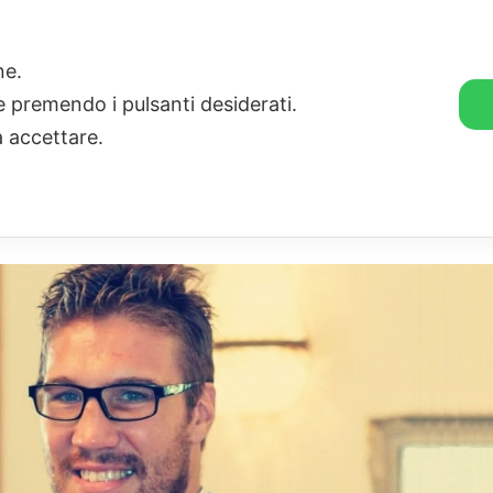
🛒 GENDER SHOP
STORIE
one.
ie premendo i pulsanti desiderati.
a accettare.