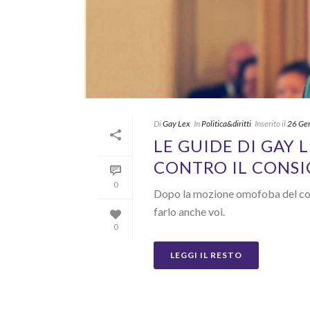
Di
Gay Lex
In
Politica&diritti
Inserito il
26 Ge
LE GUIDE DI GAY 
CONTRO IL CONSI
0
Dopo la mozione omofoba del con
farlo anche voi.
0
LEGGI IL RESTO