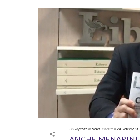
Di
GayPost
In
News
Inserito il
24 Gennaio 2
ANCHE MENARINI 