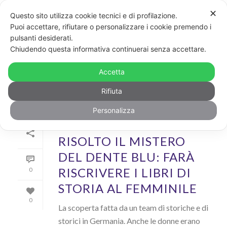
✕
Questo sito utilizza cookie tecnici e di profilazione.
Puoi accettare, rifiutare o personalizzare i cookie premendo i
pulsanti desiderati.
ARCHIVIO
Chiudendo questa informativa continuerai senza accettare.
Archivi Tag per: "dente blu"
Accetta
Rifiuta
Personalizza
Di
GayPost
In
News
Inserito il
14 Gennaio 2019
RISOLTO IL MISTERO
DEL DENTE BLU: FARÀ
RISCRIVERE I LIBRI DI
0
STORIA AL FEMMINILE
0
La scoperta fatta da un team di storiche e di
storici in Germania. Anche le donne erano