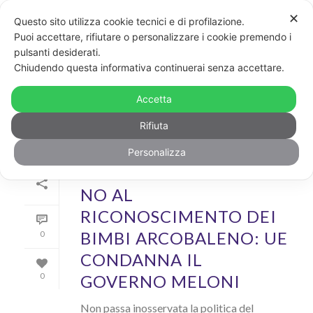
✕
Questo sito utilizza cookie tecnici e di profilazione.
Puoi accettare, rifiutare o personalizzare i cookie premendo i
pulsanti desiderati.
ARCHIVIO
Chiudendo questa informativa continuerai senza accettare.
Archivi Tag per: "certificato europeo di filiazione"
Accetta
Rifiuta
Personalizza
Di
GayPost
In
News
Inserito il
30 Marzo 2023
NO AL
RICONOSCIMENTO DEI
BIMBI ARCOBALENO: UE
0
CONDANNA IL
GOVERNO MELONI
0
Non passa inosservata la politica del