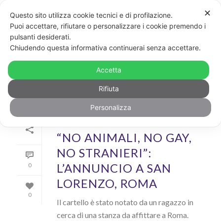
✕
Questo sito utilizza cookie tecnici e di profilazione.
Puoi accettare, rifiutare o personalizzare i cookie premendo i
pulsanti desiderati.
ARCHIVIO
Chiudendo questa informativa continuerai senza accettare.
Archivi Tag per: "Case"
Accetta
Rifiuta
Personalizza
Di
GayPost
In
News
Inserito il
2 Marzo 2019
“NO ANIMALI, NO GAY,
NO STRANIERI”:
L’ANNUNCIO A SAN
0
LORENZO, ROMA
0
Il cartello è stato notato da un ragazzo in
cerca di una stanza da affittare a Roma.