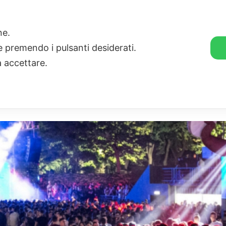
🛒 GENDER SHOP
STORIE
one.
ie premendo i pulsanti desiderati.
a accettare.