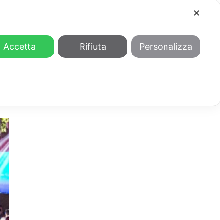
✕
COOL
GENDER
CHI SIAMO
Accetta
Rifiuta
Personalizza