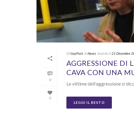
Di
GayPost
In
News
Inserito il
21 Dicembre 
AGGRESSIONE DI 
CAVA CON UNA M
0
Le vittime dell'aggressione si dico
0
LEGGI IL RESTO