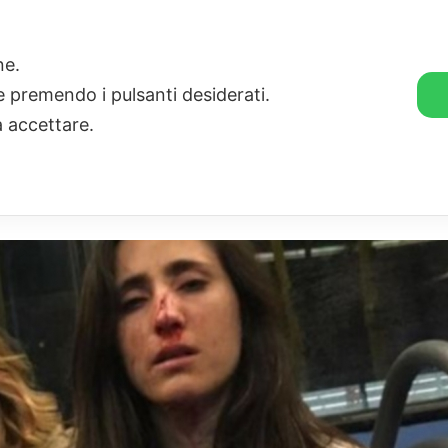
🛒 GENDER SHOP
STORIE
one.
ie premendo i pulsanti desiderati.
a accettare.