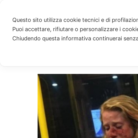
Questo sito utilizza cookie tecnici e di profilazi
Puoi accettare, rifiutare o personalizzare i cook
ARCHIVIO
Chiudendo questa informativa continuerai senz
Archivi Tag per: "aggressione lesbiche"