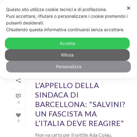
✕
Questo sito utilizza cookie tecnici e di profilazione.
Puoi accettare, rifiutare o personalizzare i cookie premendo i
pulsanti desiderati.
ARCHIVIO
Chiudendo questa informativa continuerai senza accettare.
Archivi Tag per: "Ada Colau"
Accetta
Rifiuta
Personalizza
Di
GayPost
In
News
,
Politica&diritti
Inserito il
4 Aprile 2019
L’APPELLO DELLA
SINDACA DI
BARCELLONA: “SALVINI?
0
UN FASCISTA MA
L’ITALIA DEVE REAGIRE”
0
Non va certo per il sottile Ada Colau,