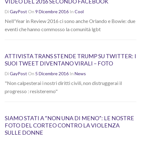
VIDEO DEL 2016 SECONDO FACEBOOK
Di
GayPost
On
9 Dicembre 2016
In
Cool
Nell'Year in Review 2016 ci sono anche Orlando e Bowie: due
eventi che hanno commosso la comunità lgbt
ATTIVISTA TRANS STENDE TRUMP SU TWITTER: I
SUOI TWEET DIVENTANO VIRALI – FOTO
Di
GayPost
On
5 Dicembre 2016
In
News
"Non calpesterai i nostri diritti civili, non distruggerai il
progresso : resisteremo"
SIAMO STATI A “NON UNA DI MENO”: LE NOSTRE
FOTO DEL CORTEO CONTRO LA VIOLENZA
SULLE DONNE