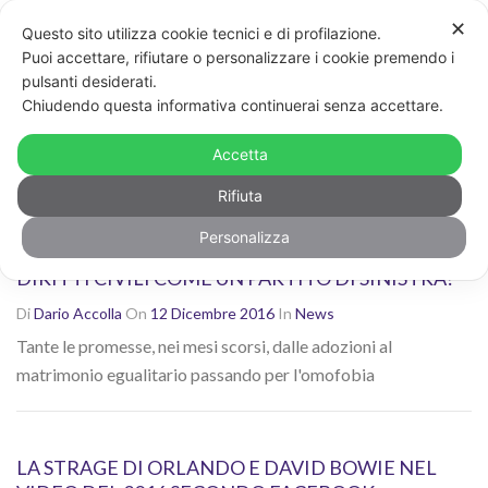
✕
Questo sito utilizza cookie tecnici e di profilazione.
Non sei contento dei risultati? Cerca di nuovo con altre
Puoi accettare, rifiutare o personalizzare i cookie premendo i
parole chiave
pulsanti desiderati.
CERCA
Chiudendo questa informativa continuerai senza accettare.
Ricerca risultati per: "omofobia"
Accetta
Rifiuta
Personalizza
IL PD VERSO IL CONGRESSO: AFFRONTERÀ I
DIRITTI CIVILI COME UN PARTITO DI SINISTRA?
Di
Dario Accolla
On
12 Dicembre 2016
In
News
Tante le promesse, nei mesi scorsi, dalle adozioni al
matrimonio egualitario passando per l'omofobia
LA STRAGE DI ORLANDO E DAVID BOWIE NEL