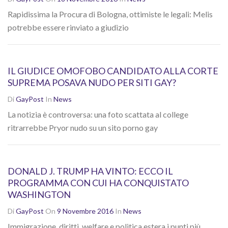
Rapidissima la Procura di Bologna, ottimiste le legali: Melis
potrebbe essere rinviato a giudizio
IL GIUDICE OMOFOBO CANDIDATO ALLA CORTE
SUPREMA POSAVA NUDO PER SITI GAY?
Di
GayPost
In
News
La notizia è controversa: una foto scattata al college
ritrarrebbe Pryor nudo su un sito porno gay
DONALD J. TRUMP HA VINTO: ECCO IL
PROGRAMMA CON CUI HA CONQUISTATO
WASHINGTON
Di
GayPost
On
9 Novembre 2016
In
News
Immigrazione, diritti, welfare e politica estera i punti più