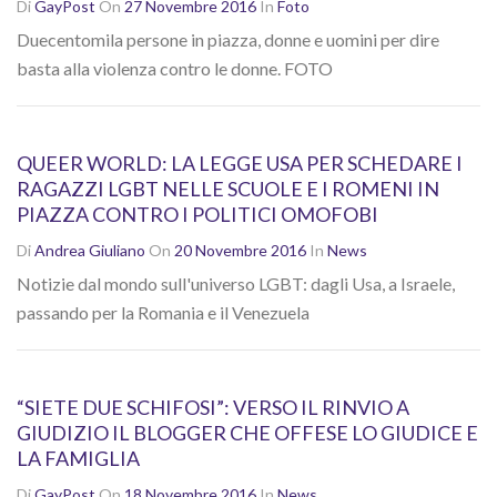
Di
GayPost
On
27 Novembre 2016
In
Foto
Duecentomila persone in piazza, donne e uomini per dire
basta alla violenza contro le donne. FOTO
QUEER WORLD: LA LEGGE USA PER SCHEDARE I
RAGAZZI LGBT NELLE SCUOLE E I ROMENI IN
PIAZZA CONTRO I POLITICI OMOFOBI
Di
Andrea Giuliano
On
20 Novembre 2016
In
News
Notizie dal mondo sull'universo LGBT: dagli Usa, a Israele,
passando per la Romania e il Venezuela
“SIETE DUE SCHIFOSI”: VERSO IL RINVIO A
GIUDIZIO IL BLOGGER CHE OFFESE LO GIUDICE E
LA FAMIGLIA
Di
GayPost
On
18 Novembre 2016
In
News